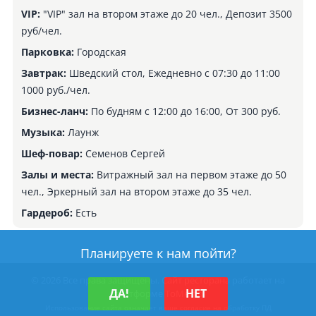
VIP:
"VIP" зал на втором этаже до 20 чел., Депозит 3500
руб/чел.
Парковка:
Городская
Завтрак:
Шведский стол, Ежедневно с 07:30 до 11:00
1000 руб./чел.
Бизнес-ланч:
По будням с 12:00 до 16:00, От 300 руб.
Музыка:
Лаунж
Шеф-повар:
Семенов Сергей
Залы и места:
Витражный зал на первом этаже до 50
чел., Эркерный зал на втором этаже до 35 чел.
Гардероб:
Есть
Планируете к нам пойти?
© 2026 Все права защищены.
Сайт ресторана работает на
ДА!
НЕТ
платформе ТоМесто
Использование сайта означает ваше
согласие на обработку ПД